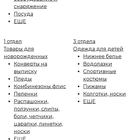
снаряжение
Посуда
ЕЩЕ
1 отдел
3 отдела
Товары для
Одежда для детей
новорожденных
Нижнее белье
Конверты на
Водолазки
выписку
Спортивные
Пледы
костюмы
Комбинезоны флис
Пижамы
Пеленки
Колготки, носки
Распашонки,
ЕЩЕ
ползунки, слипы,
боли, чепчики,
царапки, пинетки,
носки
ЕЩЕ