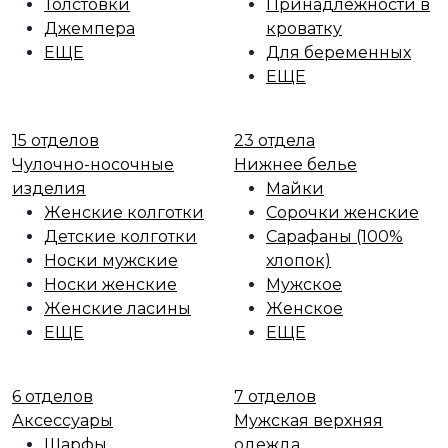
Толстовки
Принадлежности в
Джемпера
кроватку
ЕЩЕ
Для беременных
ЕЩЕ
15 отделов
23 отдела
Чулочно-носочные
Нижнее белье
изделия
Майки
Женские колготки
Сорочки женские
Детские колготки
Сарафаны (100%
Носки мужские
хлопок)
Носки женские
Мужское
Женские ласины
Женское
ЕЩЕ
ЕЩЕ
6 отделов
7 отделов
Аксессуары
Мужская верхняя
Шарфы
одежда