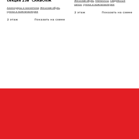
секция 238 "САКВОЯЖ"
Женская обувь
,
Магазины
,
Свадебный
салон
,
сумки и кожгалантерея
Аксессуары и косметика
,
Женская обувь
,
сумки и кожгалантерея
2 этаж
Показать на схеме
2 этаж
Показать на схеме