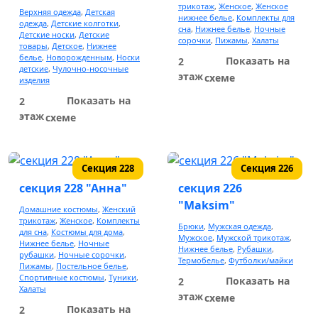
трикотаж
,
Женское
,
Женское
Верхняя одежда
,
Детская
нижнее белье
,
Комплекты для
одежда
,
Детские колготки
,
сна
,
Нижнее белье
,
Ночные
Детские носки
,
Детские
сорочки
,
Пижамы
,
Халаты
товары
,
Детское
,
Нижнее
белье
,
Новорожденным
,
Носки
Показать на
2
детские
,
Чулочно-носочные
этаж
схеме
изделия
Показать на
2
этаж
схеме
Секция 228
Секция 226
секция 228 "Анна"
секция 226
"Maksim"
Домашние костюмы
,
Женский
трикотаж
,
Женское
,
Комплекты
Брюки
,
Мужская одежда
,
для сна
,
Костюмы для дома
,
Мужское
,
Мужской трикотаж
,
Нижнее белье
,
Ночные
Нижнее белье
,
Рубашки
,
рубашки
,
Ночные сорочки
,
Термобелье
,
Футболки/майки
Пижамы
,
Постельное белье
,
Спортивные костюмы
,
Туники
,
Показать на
2
Халаты
этаж
схеме
Показать на
2