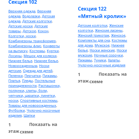
Секция 102
Куртки
Секция 122
Верхняя одежда
,
Верхняя
Верхняя женская одежда
«Мятный кролик»
одежда
,
Водолазки
,
Детская
одежда
,
Детские колготки
,
Верхняя мужская одежда
Детские колготки
,
Женские
Детские носки
,
Детские
колготки
,
Женские ласины
,
товары
,
Детское
,
Кокон
,
Женский трикотаж
,
Женское
,
Колготки, носки
,
Комплекты для сна
,
Костюмы
Комбинезоны трансформер
,
Домашняя одежда
для дома
,
Мужское
,
Нижнее
Комбинезоны флис
,
Конверты
белье
,
Носки женские
,
Носки
на выписку
,
Костюмы
,
Куртки
,
Халаты
мужские
,
Ночные сорочки
,
Лосины
,
Мешок для коляски
,
Пижамы
,
Туники
,
Халаты
,
Нижнее белье
,
Нижнее белье
,
Пижамы
Чулочно-носочные изделия
Новорожденным
,
Носки
детские
,
Одежда для детей
,
Штаны
Показать на
1
Пеленки
,
Перчатки
,
Пижамы
,
этаж
Платья
,
Пледы
,
Постельные
схеме
Термобелье
принадлежности
,
Распашонки,
ползунки, слипы, боли,
чепчики, царапки, пинетки,
носки
,
Спортивные костюмы
,
Женское нижнее белье
Товары для новорожденных
,
Футболки
,
Чулочно-носочные
Аксессуары и косметика
изделия
,
Шапки
Показать на
1
Декоративная косметика
этаж
схеме
Мужская и женская парфюмерия