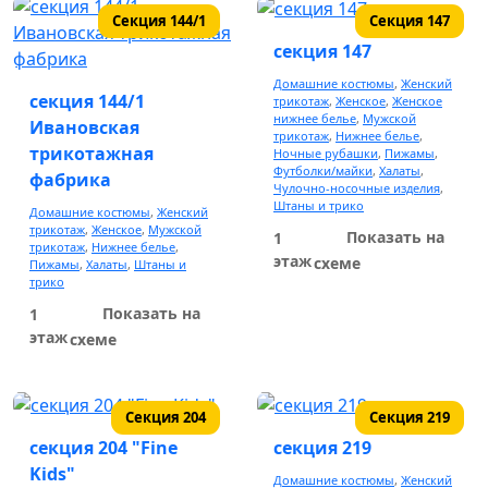
Секция 144/1
Секция 147
секция 147
Домашние костюмы
,
Женский
секция 144/1
трикотаж
,
Женское
,
Женское
нижнее белье
,
Мужской
Ивановская
трикотаж
,
Нижнее белье
,
трикотажная
Ночные рубашки
,
Пижамы
,
Футболки/майки
,
Халаты
,
фабрика
Чулочно-носочные изделия
,
Штаны и трико
Домашние костюмы
,
Женский
трикотаж
,
Женское
,
Мужской
Показать на
1
трикотаж
,
Нижнее белье
,
этаж
схеме
Пижамы
,
Халаты
,
Штаны и
трико
Показать на
1
этаж
схеме
Секция 204
Секция 219
секция 204 "Fine
секция 219
Kids"
Домашние костюмы
,
Женский