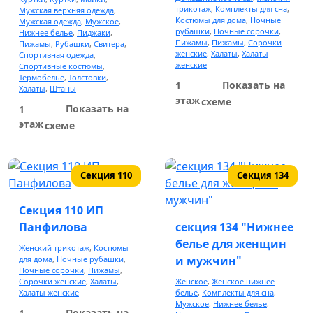
трикотаж
,
Комплекты для сна
,
Мужская верхняя одежда
,
Костюмы для дома
,
Ночные
Мужская одежда
,
Мужское
,
рубашки
,
Ночные сорочки
,
Нижнее белье
,
Пиджаки
,
Пижамы
,
Пижамы
,
Сорочки
Пижамы
,
Рубашки
,
Свитера
,
женские
,
Халаты
,
Халаты
Спортивная одежда
,
женские
Спортивные костюмы
,
Термобелье
,
Толстовки
,
Показать на
1
Халаты
,
Штаны
этаж
схеме
Показать на
1
этаж
схеме
Секция 110
Секция 134
Секция 110 ИП
Панфилова
секция 134 "Нижнее
белье для женщин
Женский трикотаж
,
Костюмы
и мужчин"
для дома
,
Ночные рубашки
,
Ночные сорочки
,
Пижамы
,
Сорочки женские
,
Халаты
,
Женское
,
Женское нижнее
Халаты женские
белье
,
Комплекты для сна
,
Мужское
,
Нижнее белье
,
Показать на