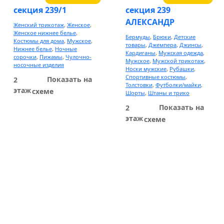
секция 239/1
секция 239
АЛЕКСАНДР
Женский трикотаж
,
Женское
,
Женское нижнее белье
,
Бермуды
,
Брюки
,
Детские
Костюмы для дома
,
Мужское
,
товары
,
Джемпера
,
Джинсы
,
Нижнее белье
,
Ночные
Кардиганы
,
Мужская одежда
,
сорочки
,
Пижамы
,
Чулочно-
Мужское
,
Мужской трикотаж
,
носочные изделия
Носки мужские
,
Рубашки
,
Спортивные костюмы
,
Показать на
2
Толстовки
,
Футболки/майки
,
этаж
схеме
Шорты
,
Штаны и трико
Показать на
2
этаж
схеме
1
2