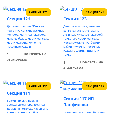
Белорусская косметика
Секция 121
Секция 123
сумки и кожгалантерея
Секция 121
Секция 123
Детские колготки
,
Женские
Детские колготки
,
Женские
Шторы
колготки
,
Женские ласины
,
колготки
,
Женские ласины
,
Женское
,
Легинсы
,
Мужское
,
Легинсы
,
Мужское
,
Мужской
Готовые шторы
Нижнее белье
,
Носки женские
,
трикотаж
,
Носки женские
,
Носки мужские
,
Чулочно-
Носки мужские
,
Футболки/
Пошив штор
носочные изделия
майки
,
Чулочно-носочные
изделия
,
Шорты
,
Штаны и
Аксессуары для штор
Показать на
1
трико
этаж
схеме
Показать на
1
Мебель
этаж
схеме
Женская обувь
Секция 111
Секция 117
Джинсовая одежда
Секция 111
Секция 117 ИП
Брюки
,
Брюки
,
Верхняя
Ткани
Панфилова
одежда
,
Джемпера
,
Джинсы
,
Домашняя одежда
,
Кардиганы
,
Домашние костюмы
,
Женский
Свадебный салон
Куртки
,
Куртки
,
Майки
,