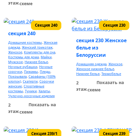
этаж
схеме
Секция 240
Секция 230
секция 240
секция 230 Женское
Домашние костюмы
,
Женская
белье из
одежда
,
Женский трикотаж
,
Женское
,
Комплекты для сна
,
Белоруссии
Костюмы для дома
,
Майки
,
Мужское
,
Нижнее белье
,
Домашняя одежда
,
Женское
,
Ночные рубашки
,
Ночные
Женское нижнее белье
,
сорочки
,
Пижамы
,
Пледы
,
Нижнее белье
,
Термобелье
Покрывала
,
Сарафаны (100%
хлопок)
,
Скатерти
,
Сорочки
Показать на
2
женские
,
Спортивные
этаж
схеме
костюмы
,
Туники
,
Халаты
,
Чулочно-носочные изделия
Показать на
2
этаж
схеме
Секция 239/1
Секция 239