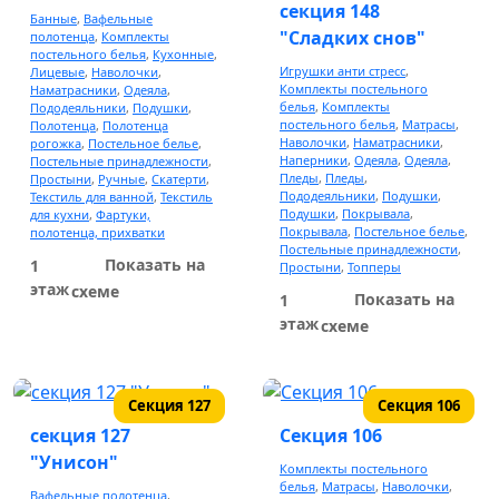
секция 148
Мебель для кемпинга
Банные
,
Вафельные
"Сладких снов"
полотенца
,
Комплекты
Ножи и инструменты для туризма
постельного белья
,
Кухонные
,
Игрушки анти стресс
,
Лицевые
,
Наволочки
,
Термосы
Комплекты постельного
Наматрасники
,
Одеяла
,
белья
,
Комплекты
Пододеяльники
,
Подушки
,
постельного белья
,
Матрасы
,
Полотенца
,
Полотенца
Наволочки
,
Наматрасники
,
рогожка
,
Постельное белье
,
Обувь для охоты и рыбалки
Наперники
,
Одеяла
,
Одеяла
,
Постельные принадлежности
,
Пледы
,
Пледы
,
Простыни
,
Ручные
,
Скатерти
,
Пододеяльники
,
Подушки
,
Текстиль для ванной
,
Текстиль
Товары для новорожденных
Подушки
,
Покрывала
,
для кухни
,
Фартуки,
Покрывала
,
Постельное белье
,
полотенца, прихватки
Конверты на выписку
Постельные принадлежности
,
Показать на
1
Простыни
,
Топперы
Пледы
этаж
схеме
Показать на
1
Комбинезоны флис
этаж
схеме
Пеленки
Распашонки, ползунки, слипы, боли, чепчики, царапки,
пинетки, носки
Секция 127
Секция 106
Мешок для коляски
секция 127
Секция 106
"Унисон"
Комбинезоны трансформер
Комплекты постельного
белья
,
Матрасы
,
Наволочки
,
Вафельные полотенца
,
Кокон