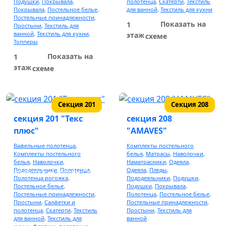
Подушки
,
Покрывала
,
полотенца
,
Скатерти
,
Текстиль
Костюмы
Покрывала
,
Постельное белье
,
для ванной
,
Текстиль для кухни
Постельные принадлежности
,
Куртки
Показать на
1
Простыни
,
Текстиль для
Верхняя женская одежда
ванной
,
Текстиль для кухни
,
этаж
схеме
Топперы
Верхняя мужская одежда
Показать на
1
этаж
схеме
Домашняя одежда
Халаты
Секция 201
Секция 208
Пижамы
секция 201 "Текс
секция 208
Штаны
плюс"
"AMAVES"
Термобелье
Вафельные полотенца
,
Комплекты постельного
Комплекты постельного
белья
,
Матрасы
,
Наволочки
,
белья
,
Наволочки
,
Наматрасники
,
Одеяла
,
Пододеяльники
,
Полотенца
,
Одеяла
,
Пледы
,
Разработка —
Голден Студио
Женское нижнее белье
Полотенца рогожка
,
Пододеяльники
,
Подушки
,
Постельное белье
,
Подушки
,
Покрывала
,
Постельные принадлежности
,
Полотенца
,
Постельное белье
,
Аксессуары и косметика
Простыни
,
Салфетки и
Постельные принадлежности
,
полотенца
,
Скатерти
,
Текстиль
Простыни
,
Текстиль для
Декоративная косметика
для ванной
,
Текстиль для
ванной