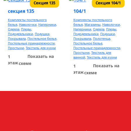
Секция 135
Секция 104/1
Свадебный салон
секция 135
104/1
Комплекты постельного
Комплекты постельного
белья
,
Наволочки
,
Наперники
,
белья
,
Магазины
,
Наволочки
,
Одеяла
,
Пледы
,
Наперники
,
Одеяла
,
Пледы
,
Пододеяльники
,
Подушки
,
Пододеяльники
,
Подушки
,
Покрывала
,
Постельное белье
,
Покрывала
,
Полотенца
,
Постельные принадлежности
,
Постельное белье
,
Простыни
,
Текстиль для кухни
Постельные принадлежности
,
Простыни
,
Текстиль для
Показать на
1
ванной
,
Текстиль для кухни
этаж
схеме
Показать на
1
этаж
схеме