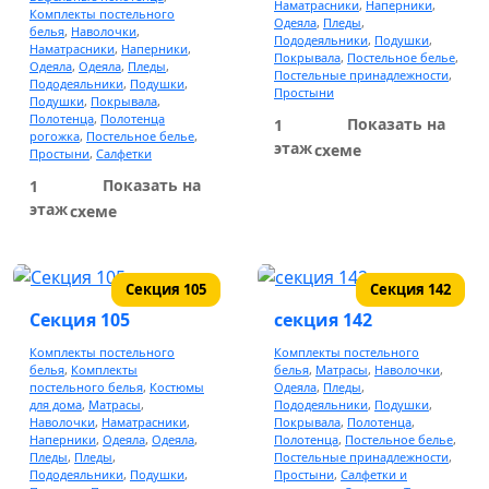
Наматрасники
,
Наперники
,
Комплекты постельного
Одеяла
,
Пледы
,
белья
,
Наволочки
,
Пододеяльники
,
Подушки
,
Наматрасники
,
Наперники
,
Покрывала
,
Постельное белье
,
Одежда для детей
Одеяла
,
Одеяла
,
Пледы
,
Постельные принадлежности
,
Пододеяльники
,
Подушки
,
Простыни
Подушки
,
Покрывала
,
Нижнее белье
Полотенца
,
Полотенца
Показать на
1
рогожка
,
Постельное белье
,
Водолазки
этаж
схеме
Простыни
,
Салфетки
Спортивные костюмы
Показать на
1
Пижамы
этаж
схеме
Колготки, носки
Футболки
Секция 105
Секция 142
Платья
Секция 105
секция 142
Лосины
Комплекты постельного
Комплекты постельного
Шапки
белья
,
Комплекты
белья
,
Матрасы
,
Наволочки
,
постельного белья
,
Костюмы
Одеяла
,
Пледы
,
Перчатки
для дома
,
Матрасы
,
Пододеяльники
,
Подушки
,
Наволочки
,
Наматрасники
,
Покрывала
,
Полотенца
,
Наперники
,
Одеяла
,
Одеяла
,
Полотенца
,
Постельное белье
,
Пледы
,
Пледы
,
Постельные принадлежности
,
Верхняя одежда
Пододеяльники
,
Подушки
,
Простыни
,
Салфетки и