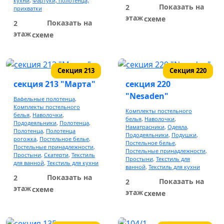
кухни
,
Фартуки, полотенца,
Мужская и женская парфюмерия
Показать на
2
прихватки
этаж
схеме
Белорусская косметика
Показать на
2
сумки и кожгалантерея
этаж
схеме
Шторы
Секция 213
Секция 220
Готовые шторы
секция 213 "Марта"
секция 220
"Nesaden"
Пошив штор
Вафельные полотенца
,
Комплекты постельного
Аксессуары для штор
Комплекты постельного
белья
,
Наволочки
,
белья
,
Наволочки
,
Пододеяльники
,
Полотенца
,
Наматрасники
,
Одеяла
,
Полотенца
,
Полотенца
Пододеяльники
,
Подушки
,
рогожка
,
Постельное белье
,
Мебель
Постельное белье
,
Постельные принадлежности
,
Постельные принадлежности
,
Простыни
,
Скатерти
,
Текстиль
Простыни
,
Текстиль для
для ванной
,
Текстиль для кухни
Женская обувь
ванной
,
Текстиль для кухни
Показать на
2
Показать на
2
Джинсовая одежда
этаж
схеме
этаж
схеме
Ткани