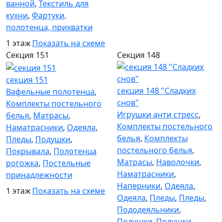
ванной
,
Текстиль для
кухни
,
Фартуки,
полотенца, прихватки
1 этаж
Показать на схеме
Секция 151
Секция 148
секция 151
секция 148 "Сладких
Вафельные полотенца
,
снов"
Комплекты постельного
Игрушки анти стресс
,
белья
,
Матрасы
,
Комплекты постельного
Наматрасники
,
Одеяла
,
белья
,
Комплекты
Пледы
,
Подушки
,
постельного белья
,
Покрывала
,
Полотенца
Матрасы
,
Наволочки
,
рогожка
,
Постельные
Наматрасники
,
принадлежности
Наперники
,
Одеяла
,
1 этаж
Показать на схеме
Одеяла
,
Пледы
,
Пледы
,
Пододеяльники
,
Подушки
,
Подушки
,