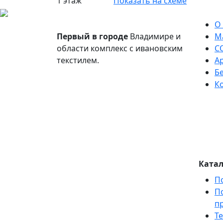
1 этаж
Показать на схеме
О
Первый в городе
Владимире и
М
области комплекс с ивановским
С
текстилем.
А
Б
К
Катал
П
П
п
Те