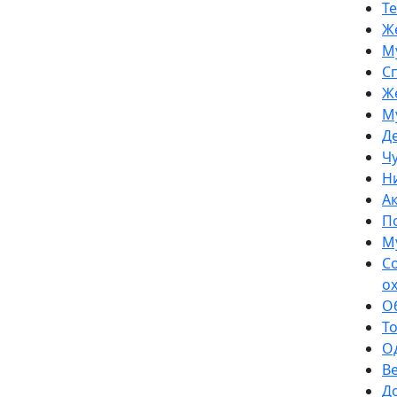
Т
Ж
М
С
Ж
М
Д
Ч
Н
А
П
М
С
о
О
Т
О
В
Д