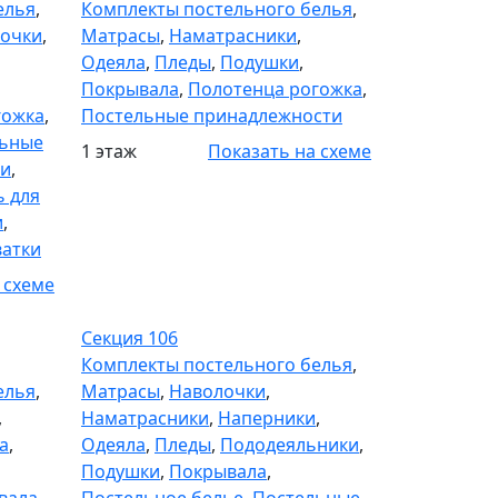
елья
,
Комплекты постельного белья
,
очки
,
Матрасы
,
Наматрасники
,
Одеяла
,
Пледы
,
Подушки
,
Покрывала
,
Полотенца рогожка
,
гожка
,
Постельные принадлежности
льные
1 этаж
Показать на схеме
и
,
ь для
и
,
ватки
 схеме
Секция 106
Секция 106
Комплекты постельного белья
,
елья
,
Матрасы
,
Наволочки
,
,
Наматрасники
,
Наперники
,
а
,
Одеяла
,
Пледы
,
Пододеяльники
,
Подушки
,
Покрывала
,