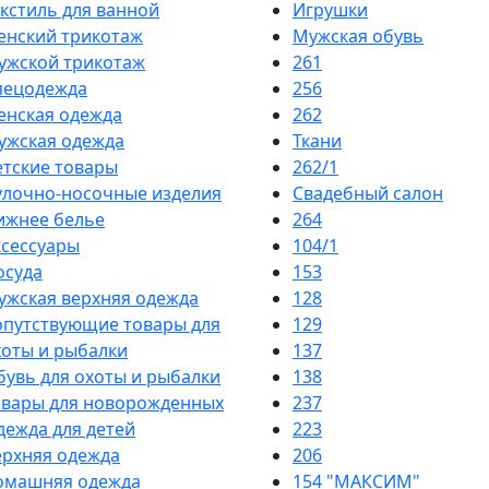
екстиль для ванной
Игрушки
енский трикотаж
Мужская обувь
ужской трикотаж
261
пецодежда
256
енская одежда
262
ужская одежда
Ткани
етские товары
262/1
улочно-носочные изделия
Свадебный салон
ижнее белье
264
ксессуары
104/1
осуда
153
ужская верхняя одежда
128
опутствующие товары для
129
хоты и рыбалки
137
бувь для охоты и рыбалки
138
овары для новорожденных
237
дежда для детей
223
ерхняя одежда
206
омашняя одежда
154 "МАКСИМ"