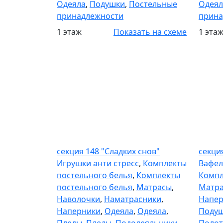
Одеяла
,
Подушки
,
Постельные
Одеял
принадлежности
прина
1 этаж
Показать на схеме
1 эта
Секция 148
Секци
секция 148 "Сладких снов"
секци
Игрушки анти стресс
,
Комплекты
Вафел
постельного белья
,
Комплекты
Компл
постельного белья
,
Матрасы
,
Матр
Наволочки
,
Наматрасники
,
Напер
Наперники
,
Одеяла
,
Одеяла
,
Поду