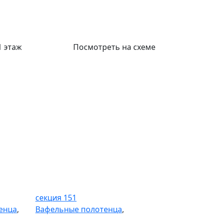
1 этаж
Посмотреть на схеме
Секция 151
секция 151
енца
,
Вафельные полотенца
,