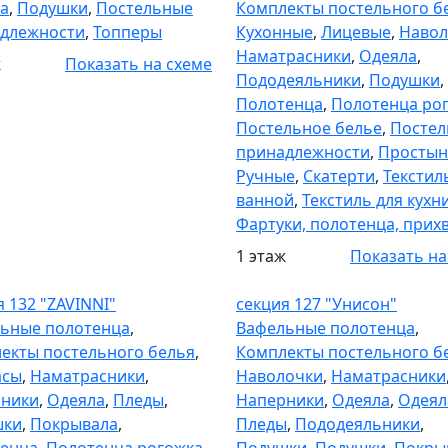
а
,
Подушки
,
Постельные
Комплекты постельного б
длежности
,
Топперы
Кухонные
,
Лицевые
,
Навол
Наматрасники
,
Одеяла
,
ж
Показать на схеме
Пододеяльники
,
Подушки
,
Полотенца
,
Полотенца ро
Постельное белье
,
Посте
принадлежности
,
Простын
Ручные
,
Скатерти
,
Текстил
ванной
,
Текстиль для кухн
Фартуки, полотенца, прих
1 этаж
Показать на
я 132
Секция 127
я 132 "ZAVINNI"
секция 127 "Унисон"
ьные полотенца
,
Вафельные полотенца
,
екты постельного белья
,
Комплекты постельного б
асы
,
Наматрасники
,
Наволочки
,
Наматрасники
ники
,
Одеяла
,
Пледы
,
Наперники
,
Одеяла
,
Одеял
шки
,
Покрывала
,
Пледы
,
Пододеяльники
,