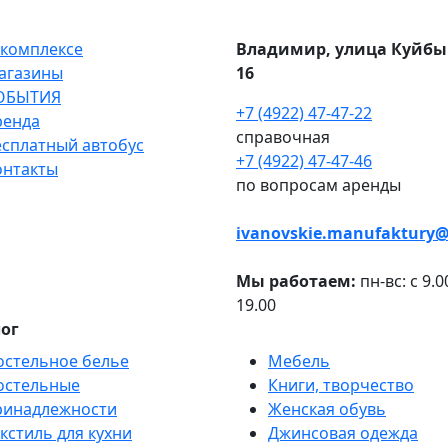
 комплексе
Владимир, улица Куйбы
агазины
16
ОБЫТИЯ
+7 (4922) 47-47-22
ренда
справочная
есплатный автобус
+7 (4922) 47-47-46
онтакты
по вопросам аренды
ivanovskie.manufaktury@
Мы работаем:
пн-вс: с 9.0
19.00
ог
остельное белье
Мебель
остельные
Книги, творчество
ринадлежности
Женская обувь
кстиль для кухни
Джинсовая одежда