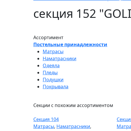
секция 152 "GOL
Ассортимент
Постельные принадлежности
Матрасы
Наматрасники
Одеяла
Пледы
Подушки
Покрывала
Секции с похожим ассортиментом
Секция 104
Секци
Секция 104
Секци
Матрасы
,
Наматрасники
,
Матр