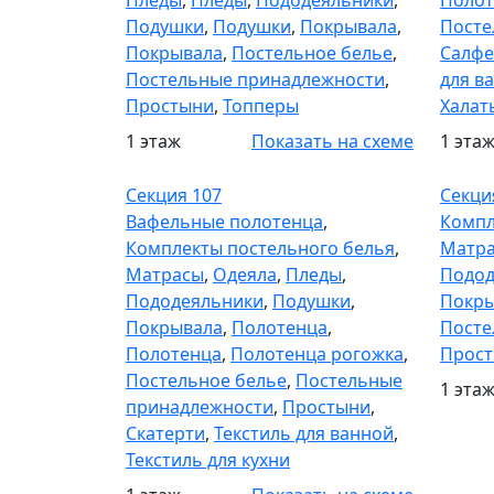
Пледы
,
Пледы
,
Пододеяльники
,
Полот
Подушки
,
Подушки
,
Покрывала
,
Посте
Покрывала
,
Постельное белье
,
Салфе
Постельные принадлежности
,
для в
Простыни
,
Топперы
Халат
1 этаж
Показать на схеме
1 эта
Секция 107
Секци
Секция 107
Секци
Вафельные полотенца
,
Компл
Комплекты постельного белья
,
Матр
Матрасы
,
Одеяла
,
Пледы
,
Подод
Пододеяльники
,
Подушки
,
Покры
Покрывала
,
Полотенца
,
Посте
Полотенца
,
Полотенца рогожка
,
Прос
Постельное белье
,
Постельные
1 эта
принадлежности
,
Простыни
,
Скатерти
,
Текстиль для ванной
,
Текстиль для кухни