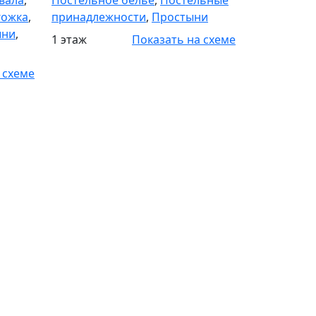
вала
,
Постельное белье
,
Постельные
гожка
,
принадлежности
,
Простыни
ыни
,
1 этаж
Показать на схеме
 схеме