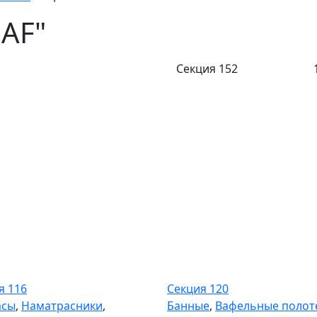
IAF"
Секция 152
я 116
Секция 120
я 116
Секция 120
асы
,
Наматрасники
,
Банные
,
Вафельные полот