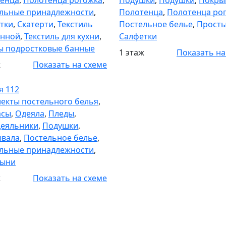
енца
,
Полотенца рогожка
,
Подушки
,
Подушки
,
Покры
льные принадлежности
,
Полотенца
,
Полотенца ро
тки
,
Скатерти
,
Текстиль
Постельное белье
,
Прост
анной
,
Текстиль для кухни
,
Салфетки
ы подростковые банные
1 этаж
Показать на
ж
Показать на схеме
я 112
я 112
екты постельного белья
,
асы
,
Одеяла
,
Пледы
,
еяльники
,
Подушки
,
вала
,
Постельное белье
,
льные принадлежности
,
тыни
ж
Показать на схеме