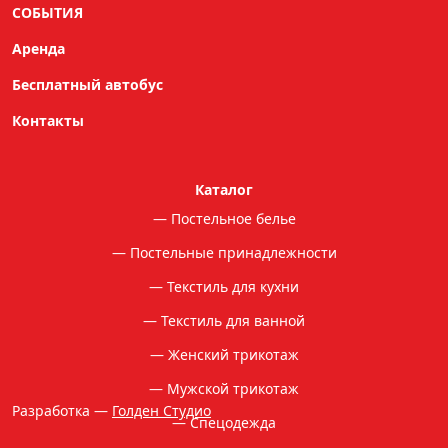
Водолазки
СОБЫТИЯ
Новорожденным
Аренда
Постельные принадлежности
Бесплатный автобус
Детская одежда
Контакты
Домашний трикотаж
Верхняя одежда
Каталог
Чулочно-носочные изделия
Постельное белье
Постельные принадлежности
Женские колготки
Детские колготки
Текстиль для кухни
Носки мужские
Текстиль для ванной
Носки женские
Женский трикотаж
Женские ласины
Мужской трикотаж
Носки детские
Разработка —
Голден Студио
Спецодежда
Легинсы