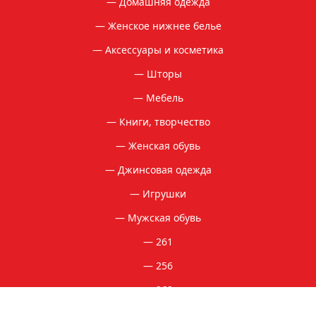
Домашняя одежда
Женское нижнее белье
Мужская верхняя одежда
Аксессуары и косметика
Куртки
Шторы
Пиджаки
Мебель
Брюки
Книги, творчество
Свитера
Спортивная одежда
Женская обувь
Джинсовая одежда
Сопутствующие товары для охоты и рыбалки
Игрушки
Рюкзаки
Мужская обувь
Удочки, спиннинги, катушки
261
Спальные мешки
256
Туристическое оборудование и снаряжение
262
Посуда
Ткани
Мебель для кемпинга