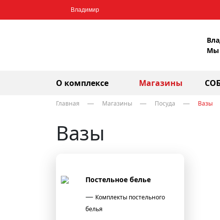
Владимир
Вла
Мы 
О комплексе
Магазины
СО
Главная
Магазины
Посуда
Вазы
Вазы
Постельное белье
Комплекты постельного
белья