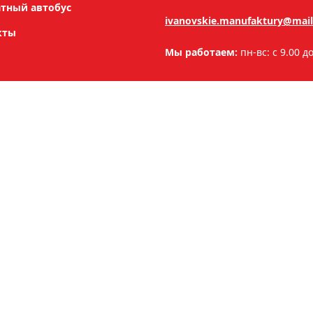
атный автобус
ivanovskie.manufaktury@mail
кты
Мы работаем:
пн-вс: с 9.00 д
ог
тельное белье
Мебель
тельные принадлежности
Книги, творчество
тиль для кухни
Женская обувь
тиль для ванной
Джинсовая одежда
ский трикотаж
Игрушки
ской трикотаж
Мужская обувь
цодежда
261
ская одежда
256
ская одежда
262