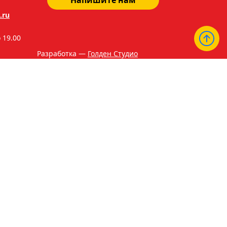
Напишите нам
.ru
о 19.00
Разработка —
Голден Студио