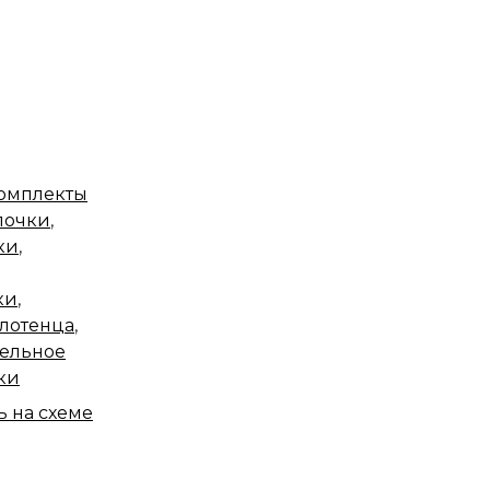
омплекты
лочки
,
ки
,
ки
,
лотенца
,
ельное
ки
ь на схеме