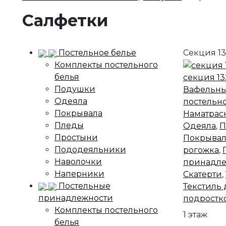
Салфетки
Постельное белье
Секция 1
Комплекты постельного
белья
секция 13
Подушки
Вафельны
Одеяла
постельно
Покрывала
Наматрас
Пледы
Одеяла
,
П
Простыни
Покрывал
Пододеяльники
рогожка
,
Наволочки
принадле
Наперники
Скатерти
,
Постельные
Текстиль 
принадлежности
подростк
Комплекты постельного
1 этаж
белья