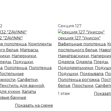
32
Секция 127
2 "ZAVINNI"
секция 127 "Унисон"
е полотенца
,
Комплекты
Вафельные полотенца
,
К
го белья
,
Матрасы
,
постельного белья
,
Наво
ники
,
Наперники
,
Наматрасники
,
Наперни
леды
,
Подушки
,
Одеяла
,
Одеяла
,
Пледы
,
а
,
Полотенца
,
Полотенца
Пододеяльники
,
Подуш
Постельные
Подушки
,
Покрывала
,
По
жности
,
Салфетки
,
Полотенца рогожка
,
Пост
Текстиль для ванной
,
белье
,
Простыни
,
Салфет
для кухни
,
Халаты
1 этаж
Показат
овые банные
Показать на схеме