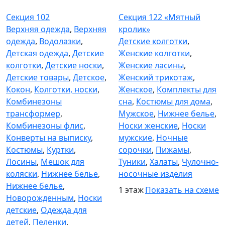
Секция 102
Секция 122
Секция 102
Секция 122 «Мятный
Верхняя одежда
,
Верхняя
кролик»
одежда
,
Водолазки
,
Детские колготки
,
Детская одежда
,
Детские
Женские колготки
,
колготки
,
Детские носки
,
Женские ласины
,
Детские товары
,
Детское
,
Женский трикотаж
,
Кокон
,
Колготки, носки
,
Женское
,
Комплекты для
Комбинезоны
сна
,
Костюмы для дома
,
трансформер
,
Мужское
,
Нижнее белье
,
Комбинезоны флис
,
Носки женские
,
Носки
Конверты на выписку
,
мужские
,
Ночные
Костюмы
,
Куртки
,
сорочки
,
Пижамы
,
Лосины
,
Мешок для
Туники
,
Халаты
,
Чулочно-
коляски
,
Нижнее белье
,
носочные изделия
Нижнее белье
,
1 этаж
Показать на схеме
Новорожденным
,
Носки
детские
,
Одежда для
детей
,
Пеленки
,