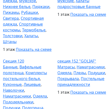
одежда
,
Мужское
,
мужские
,
Халаты
Нижнее белье
,
Пиджаки
,
подростковые банные
Пижамы
,
Рубашки
,
1 этаж
Показать на схеме
Свитера
,
Спортивная
одежда
,
Спортивные
костюмы
,
Термобелье
,
Толстовки
,
Халаты
,
Штаны
1 этаж
Показать на схеме
Секция 120
Секция 152
Секция 120
секция 152 "GOLIAF"
Банные
,
Вафельные
Матрасы
,
Наматрасники
,
полотенца
,
Комплекты
Одеяла
,
Пледы
,
Подушки
,
постельного белья
,
Покрывала
,
Постельные
Кухонные
,
Лицевые
,
принадлежности
Наволочки
,
1 этаж
Показать на схеме
Наматрасники
,
Одеяла
,
Пододеяльники
,
Подушки
,
Полотенца
,