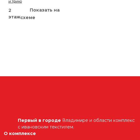
и трико
Показать на
2
этаж
схеме
Первый в городе
Владимире и области комплекс
с ивановским текстилем.
О комплексе