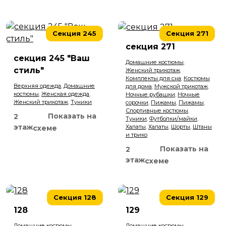
Секция 245
Секция 271
секция 271
секция 245 "Ваш
Домашние костюмы
,
стиль"
Женский трикотаж
,
Комплекты для сна
,
Костюмы
Верхняя одежда
,
Домашние
для дома
,
Мужской трикотаж
,
костюмы
,
Женская одежда
,
Ночные рубашки
,
Ночные
Женский трикотаж
,
Туники
сорочки
,
Пижамы
,
Пижамы
,
Спортивные костюмы
,
Показать на
2
Туники
,
Футболки/майки
,
этаж
Халаты
,
Халаты
,
Шорты
,
Штаны
схеме
и трико
Показать на
2
этаж
схеме
Секция 128
Секция 129
128
129
Домашние костюмы
,
Домашние костюмы
,