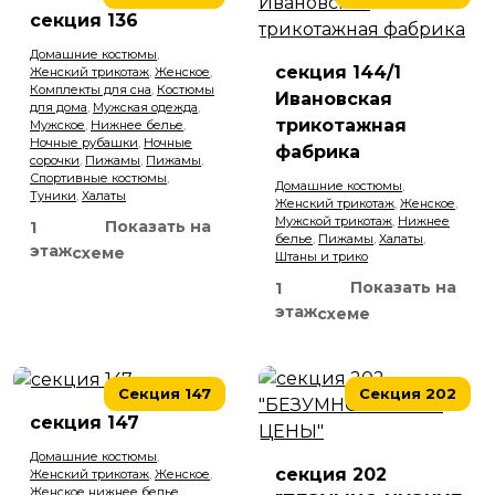
секция 136
Верхняя одежда
Домашние костюмы
,
секция 144/1
Женский трикотаж
,
Женское
,
Костюмы
Комплекты для сна
,
Костюмы
Ивановская
для дома
,
Мужская одежда
,
Куртки
трикотажная
Мужское
,
Нижнее белье
,
Ночные рубашки
,
Ночные
фабрика
Верхняя женская одежда
сорочки
,
Пижамы
,
Пижамы
,
Спортивные костюмы
,
Верхняя мужская одежда
Домашние костюмы
,
Туники
,
Халаты
Женский трикотаж
,
Женское
,
Мужской трикотаж
,
Нижнее
Показать на
1
белье
,
Пижамы
,
Халаты
,
этаж
Домашняя одежда
схеме
Штаны и трико
Показать на
1
Халаты
этаж
схеме
Пижамы
Штаны
Термобелье
Секция 147
Секция 202
секция 147
Женское нижнее белье
Домашние костюмы
,
секция 202
Женский трикотаж
,
Женское
,
Женское нижнее белье
,