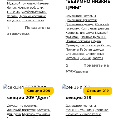
"БЕЗУМНО НИЗКИЕ
Аксессуары и косметика
Мужской трикотаж
,
Нижнее
ЦЕНЫ"
белье
,
Ночные рубашки
,
Пижамы
,
Футболки/майки
,
Декоративная косметика
Домашние костюмы
,
Халаты
,
Чулочно-носочные
Мужская и женская парфюмерия
Домашний трикотаж
,
изделия
,
Штаны и трико
Домашняя одежда
,
Женский
Показать на
1
Белорусская косметика
трикотаж
,
Комплекты для сна
,
Костюмы для дома
,
Мужской
этаж
схеме
сумки и кожгалантерея
трикотаж
,
Ночные рубашки
,
Ночные сорочки
,
Обувь
,
Одежда для охоты и рыбалки
,
Пижамы
,
Рабочая одежда
,
Шторы
Спецодежда
,
Спортивные
костюмы
,
Туники
,
Халаты
Готовые шторы
Показать на
2
Пошив штор
этаж
схеме
Аксессуары для штор
Секция 209
Секция 219
Мебель
секция 209 "Дуэт"
секция 219
Женская обувь
Домашние костюмы
,
Домашние костюмы
,
Женский трикотаж
,
Костюмы
Женский трикотаж
,
Женское
,
для дома
,
Мужской трикотаж
,
Женское нижнее белье
,
Джинсовая одежда