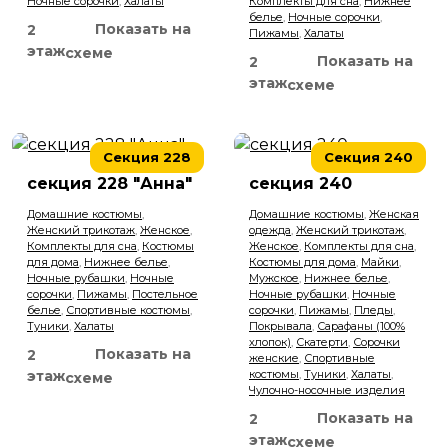
Ночные сорочки
,
Халаты
Комплекты для сна
,
Нижнее
белье
,
Ночные сорочки
,
Показать на
2
Пижамы
,
Халаты
Ткани
этаж
схеме
Показать на
2
этаж
схеме
Свадебный салон
Секция 228
Секция 240
секция 228 "Анна"
секция 240
Домашние костюмы
,
Домашние костюмы
,
Женская
Женский трикотаж
,
Женское
,
одежда
,
Женский трикотаж
,
Комплекты для сна
,
Костюмы
Женское
,
Комплекты для сна
,
для дома
,
Нижнее белье
,
Костюмы для дома
,
Майки
,
Ночные рубашки
,
Ночные
Мужское
,
Нижнее белье
,
сорочки
,
Пижамы
,
Постельное
Ночные рубашки
,
Ночные
белье
,
Спортивные костюмы
,
сорочки
,
Пижамы
,
Пледы
,
Туники
,
Халаты
Покрывала
,
Сарафаны (100%
хлопок)
,
Скатерти
,
Сорочки
Показать на
2
женские
,
Спортивные
этаж
костюмы
,
Туники
,
Халаты
,
схеме
Чулочно-носочные изделия
Показать на
2
этаж
схеме