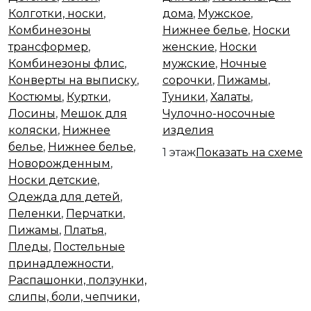
Колготки, носки
,
дома
,
Мужское
,
Комбинезоны
Нижнее белье
,
Носки
трансформер
,
женские
,
Носки
Комбинезоны флис
,
мужские
,
Ночные
Конверты на выписку
,
сорочки
,
Пижамы
,
Костюмы
,
Куртки
,
Туники
,
Халаты
,
Лосины
,
Мешок для
Чулочно-носочные
коляски
,
Нижнее
изделия
белье
,
Нижнее белье
,
1 этаж
Показать на схеме
Новорожденным
,
Носки детские
,
Одежда для детей
,
Пеленки
,
Перчатки
,
Пижамы
,
Платья
,
Пледы
,
Постельные
принадлежности
,
Распашонки, ползунки,
слипы, боли, чепчики,