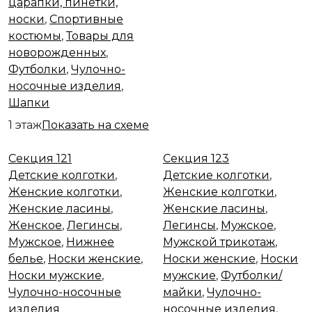
царапки, пинетки,
носки
,
Спортивные
костюмы
,
Товары для
новорожденных
,
Футболки
,
Чулочно-
носочные изделия
,
Шапки
1 этаж
Показать на схеме
Секция 121
Секция 123
Секция 121
Секция 123
Детские колготки
,
Детские колготки
,
Женские колготки
,
Женские колготки
,
Женские ласины
,
Женские ласины
,
Женское
,
Легинсы
,
Легинсы
,
Мужское
,
Мужское
,
Нижнее
Мужской трикотаж
,
белье
,
Носки женские
,
Носки женские
,
Носки
Носки мужские
,
мужские
,
Футболки/
Чулочно-носочные
майки
,
Чулочно-
изделия
носочные изделия
,