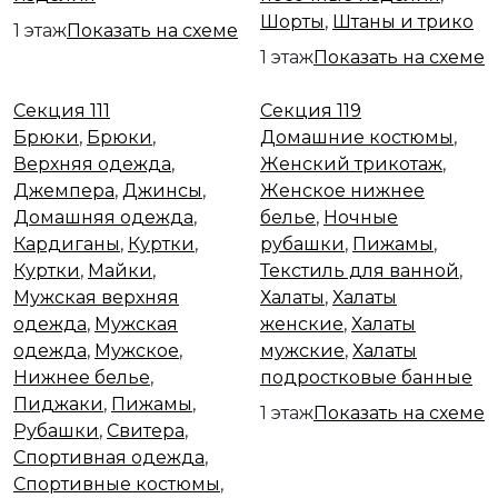
Шорты
,
Штаны и трико
1 этаж
Показать на схеме
1 этаж
Показать на схеме
Секция 111
Секция 119
Секция 111
Секция 119
Брюки
,
Брюки
,
Домашние костюмы
,
Верхняя одежда
,
Женский трикотаж
,
Джемпера
,
Джинсы
,
Женское нижнее
Домашняя одежда
,
белье
,
Ночные
Кардиганы
,
Куртки
,
рубашки
,
Пижамы
,
Куртки
,
Майки
,
Текстиль для ванной
,
Мужская верхняя
Халаты
,
Халаты
одежда
,
Мужская
женские
,
Халаты
одежда
,
Мужское
,
мужские
,
Халаты
Нижнее белье
,
подростковые банные
Пиджаки
,
Пижамы
,
1 этаж
Показать на схеме
Рубашки
,
Свитера
,
Спортивная одежда
,
Спортивные костюмы
,