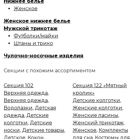
Нижнее белье
Женское
Женское нижнее белье
Мужской трикотаж
Футболки/майки
Штаны и трико
Чулочно-носочные изделия
Секции с похожим ассортиментом
Секция 102
Секция 122
Секция 102
Секция 122 «Мятный
Верхняя одежда
,
кролик»
Верхняя одежда
,
Детские колготки
,
Водолазки
,
Детская
Женские колготки
,
одежда
,
Детские
Женские ласины
,
колготки
,
Детские
Женский трикотаж
,
носки
,
Детские товары
,
Женское
,
Комплекты
Детское
,
Кокон
,
для сна
,
Костюмы для