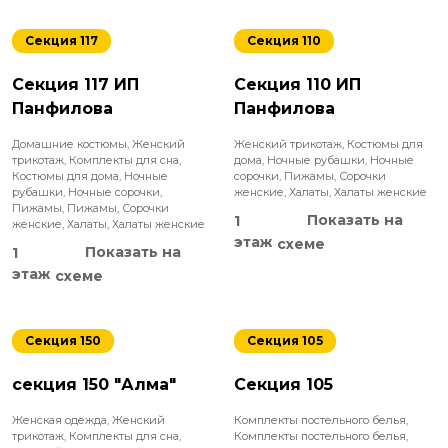
Секция 117
Секция 110
Секция 117 ИП
Секция 110 ИП
Панфилова
Панфилова
Домашние костюмы
,
Женский
Женский трикотаж
,
Костюмы для
трикотаж
,
Комплекты для сна
,
дома
,
Ночные рубашки
,
Ночные
Костюмы для дома
,
Ночные
сорочки
,
Пижамы
,
Сорочки
рубашки
,
Ночные сорочки
,
женские
,
Халаты
,
Халаты женские
Пижамы
,
Пижамы
,
Сорочки
Показать на
1
женские
,
Халаты
,
Халаты женские
этаж
схеме
Показать на
1
этаж
схеме
Секция 150
Секция 105
секция 150 "Алма"
Секция 105
Женская одежда
,
Женский
Комплекты постельного белья
,
трикотаж
,
Комплекты для сна
,
Комплекты постельного белья
,