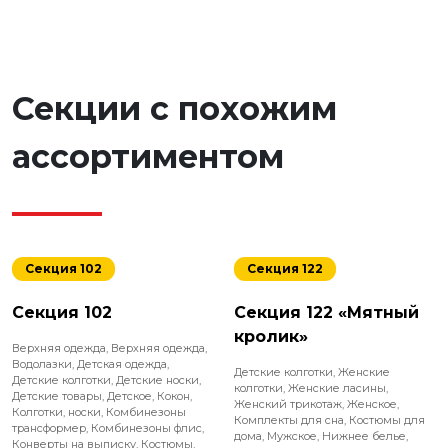
Секции с похожим
ассортиментом
Секция 102
Секция 122
Секция 102
Секция 122 «Мятный
кролик»
Верхняя одежда
,
Верхняя одежда
,
Водолазки
,
Детская одежда
,
Детские колготки
,
Женские
Детские колготки
,
Детские носки
,
колготки
,
Женские ласины
,
Детские товары
,
Детское
,
Кокон
,
Женский трикотаж
,
Женское
,
Колготки, носки
,
Комбинезоны
Комплекты для сна
,
Костюмы для
трансформер
,
Комбинезоны флис
,
дома
,
Мужское
,
Нижнее белье
,
Конверты на выписку
,
Костюмы
,