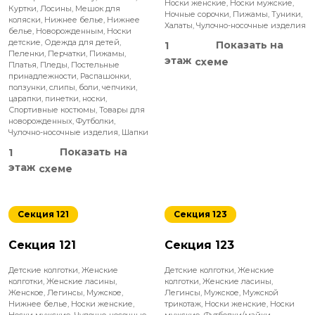
Носки женские
,
Носки мужские
,
Куртки
,
Лосины
,
Мешок для
Ночные сорочки
,
Пижамы
,
Туники
,
коляски
,
Нижнее белье
,
Нижнее
Халаты
,
Чулочно-носочные изделия
белье
,
Новорожденным
,
Носки
детские
,
Одежда для детей
,
Показать на
1
Пеленки
,
Перчатки
,
Пижамы
,
этаж
схеме
Платья
,
Пледы
,
Постельные
принадлежности
,
Распашонки,
ползунки, слипы, боли, чепчики,
царапки, пинетки, носки
,
Спортивные костюмы
,
Товары для
новорожденных
,
Футболки
,
Чулочно-носочные изделия
,
Шапки
Показать на
1
этаж
схеме
Секция 121
Секция 123
Секция 121
Секция 123
Детские колготки
,
Женские
Детские колготки
,
Женские
колготки
,
Женские ласины
,
колготки
,
Женские ласины
,
Женское
,
Легинсы
,
Мужское
,
Легинсы
,
Мужское
,
Мужской
Нижнее белье
,
Носки женские
,
трикотаж
,
Носки женские
,
Носки
Носки мужские
,
Чулочно-носочные
мужские
,
Футболки/майки
,