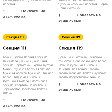
изделия
Чулочно-носочные изделия
,
Шорты
,
Штаны и трико
Показать на
1
Показать на
1
этаж
схеме
этаж
схеме
Секция 111
Секция 119
Секция 111
Секция 119
Брюки
,
Брюки
,
Верхняя одежда
,
Домашние костюмы
,
Женский
Джемпера
,
Джинсы
,
Домашняя
трикотаж
,
Женское нижнее белье
,
одежда
,
Кардиганы
,
Куртки
,
Куртки
,
Ночные рубашки
,
Пижамы
,
Майки
,
Мужская верхняя одежда
,
Текстиль для ванной
,
Халаты
,
Мужская одежда
,
Мужское
,
Нижнее
Халаты женские
,
Халаты мужские
,
белье
,
Пиджаки
,
Пижамы
,
Халаты подростковые банные
Рубашки
,
Свитера
,
Спортивная
Показать на
1
одежда
,
Спортивные костюмы
,
Термобелье
,
Толстовки
,
Халаты
,
этаж
схеме
Штаны
Показать на
1
этаж
схеме